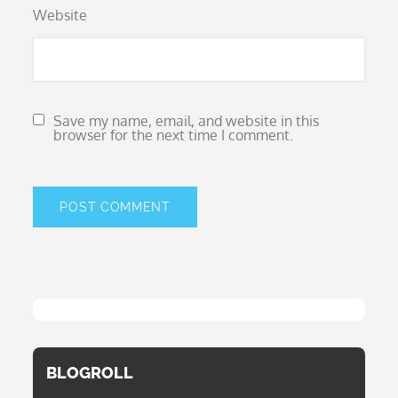
Website
Save my name, email, and website in this
browser for the next time I comment.
BLOGROLL