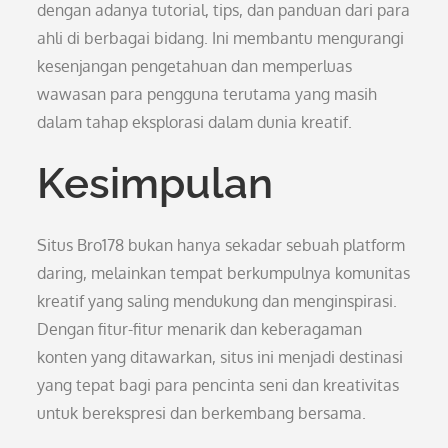
dengan adanya tutorial, tips, dan panduan dari para
ahli di berbagai bidang. Ini membantu mengurangi
kesenjangan pengetahuan dan memperluas
wawasan para pengguna terutama yang masih
dalam tahap eksplorasi dalam dunia kreatif.
Kesimpulan
Situs Bro178 bukan hanya sekadar sebuah platform
daring, melainkan tempat berkumpulnya komunitas
kreatif yang saling mendukung dan menginspirasi.
Dengan fitur-fitur menarik dan keberagaman
konten yang ditawarkan, situs ini menjadi destinasi
yang tepat bagi para pencinta seni dan kreativitas
untuk berekspresi dan berkembang bersama.