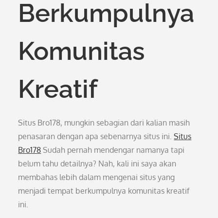
Berkumpulnya
Komunitas
Kreatif
Situs Bro178, mungkin sebagian dari kalian masih
penasaran dengan apa sebenarnya situs ini.
Situs
Bro178
Sudah pernah mendengar namanya tapi
belum tahu detailnya? Nah, kali ini saya akan
membahas lebih dalam mengenai situs yang
menjadi tempat berkumpulnya komunitas kreatif
ini.