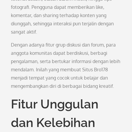
fotografi. Pengguna dapat memberikan like,
komentar, dan sharing terhadap konten yang
diunggah, sehingga interaksi pun terjalin dengan
sangat aktif.
Dengan adanya fitur grup diskusi dan forum, para
anggota komunitas dapat berdiskusi, berbagi
pengalaman, serta bertukar informasi dengan lebih
mendalam. Inilah yang membuat Situs Bro178
menjadi tempat yang cocok untuk belajar dan
mengembangkan diri di berbagai bidang kreatif.
Fitur Unggulan
dan Kelebihan