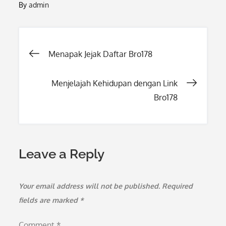
By
admin
Post
Menapak Jejak Daftar Bro178
navigation
Menjelajah Kehidupan dengan Link
Bro178
Leave a Reply
Your email address will not be published.
Required
fields are marked
*
Comment
*