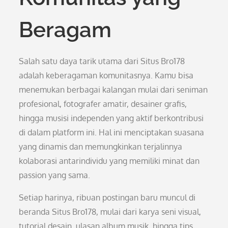
Beragam
Salah satu daya tarik utama dari Situs Bro178
adalah keberagaman komunitasnya. Kamu bisa
menemukan berbagai kalangan mulai dari seniman
profesional, fotografer amatir, desainer grafis,
hingga musisi independen yang aktif berkontribusi
di dalam platform ini. Hal ini menciptakan suasana
yang dinamis dan memungkinkan terjalinnya
kolaborasi antarindividu yang memiliki minat dan
passion yang sama.
Setiap harinya, ribuan postingan baru muncul di
beranda Situs Bro178, mulai dari karya seni visual,
tutorial desain, ulasan album musik, hingga tips