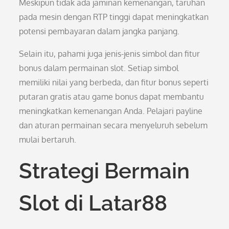
Meskipun tidak ada jaminan kemenangan, taruhan
pada mesin dengan RTP tinggi dapat meningkatkan
potensi pembayaran dalam jangka panjang.
Selain itu, pahami juga jenis-jenis simbol dan fitur
bonus dalam permainan slot. Setiap simbol
memiliki nilai yang berbeda, dan fitur bonus seperti
putaran gratis atau game bonus dapat membantu
meningkatkan kemenangan Anda. Pelajari payline
dan aturan permainan secara menyeluruh sebelum
mulai bertaruh.
Strategi Bermain
Slot di Latar88