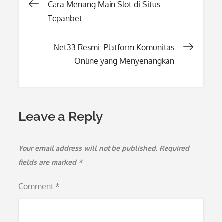
Post
Cara Menang Main Slot di Situs
Topanbet
navigation
Net33 Resmi: Platform Komunitas
Online yang Menyenangkan
Leave a Reply
Your email address will not be published.
Required
fields are marked
*
Comment
*