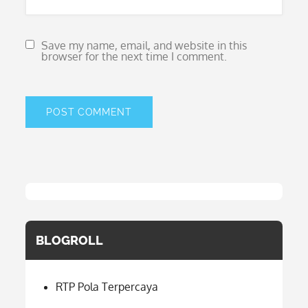
Save my name, email, and website in this
browser for the next time I comment.
BLOGROLL
RTP Pola Terpercaya