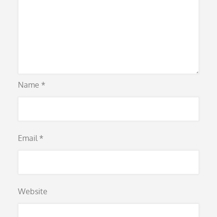
Name
*
Email
*
Website