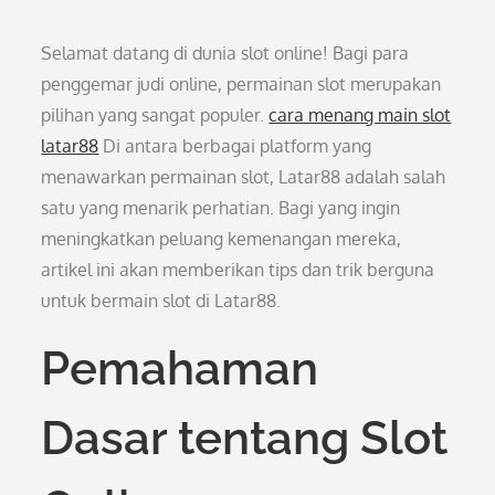
Selamat datang di dunia slot online! Bagi para
penggemar judi online, permainan slot merupakan
pilihan yang sangat populer.
cara menang main slot
latar88
Di antara berbagai platform yang
menawarkan permainan slot, Latar88 adalah salah
satu yang menarik perhatian. Bagi yang ingin
meningkatkan peluang kemenangan mereka,
artikel ini akan memberikan tips dan trik berguna
untuk bermain slot di Latar88.
Pemahaman
Dasar tentang Slot