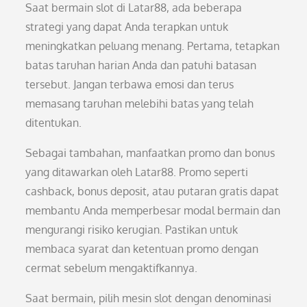
Saat bermain slot di Latar88, ada beberapa
strategi yang dapat Anda terapkan untuk
meningkatkan peluang menang. Pertama, tetapkan
batas taruhan harian Anda dan patuhi batasan
tersebut. Jangan terbawa emosi dan terus
memasang taruhan melebihi batas yang telah
ditentukan.
Sebagai tambahan, manfaatkan promo dan bonus
yang ditawarkan oleh Latar88. Promo seperti
cashback, bonus deposit, atau putaran gratis dapat
membantu Anda memperbesar modal bermain dan
mengurangi risiko kerugian. Pastikan untuk
membaca syarat dan ketentuan promo dengan
cermat sebelum mengaktifkannya.
Saat bermain, pilih mesin slot dengan denominasi