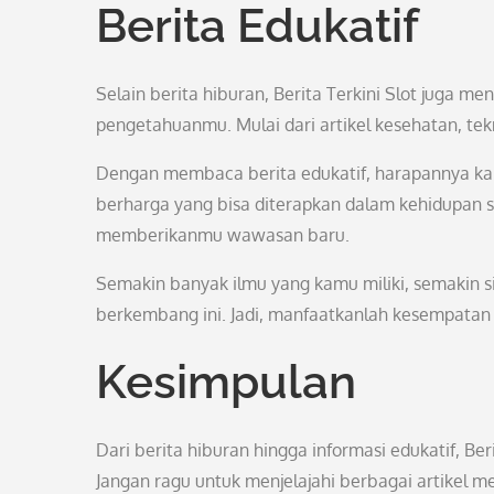
Berita Edukatif
Selain berita hiburan, Berita Terkini Slot juga 
pengetahuanmu. Mulai dari artikel kesehatan, tek
Dengan membaca berita edukatif, harapannya kam
berharga yang bisa diterapkan dalam kehidupan seh
memberikanmu wawasan baru.
Semakin banyak ilmu yang kamu miliki, semakin s
berkembang ini. Jadi, manfaatkanlah kesempatan bel
Kesimpulan
Dari berita hiburan hingga informasi edukatif, B
Jangan ragu untuk menjelajahi berbagai artikel me