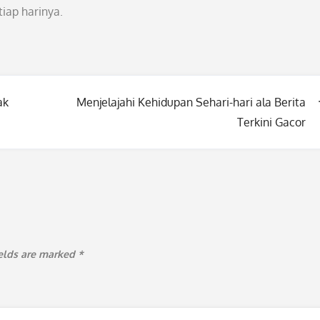
tiap harinya.
ak
Menjelajahi Kehidupan Sehari-hari ala Berita
Terkini Gacor
ields are marked
*