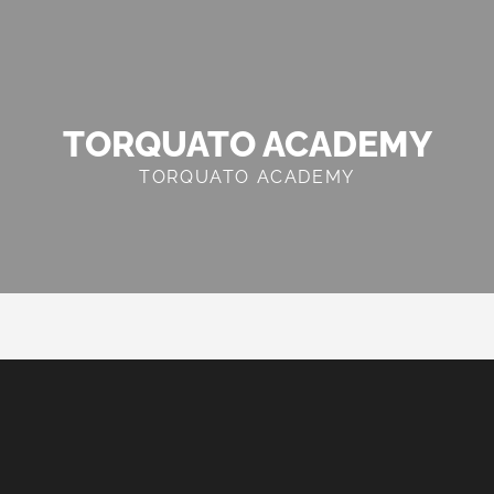
TORQUATO ACADEMY
TORQUATO ACADEMY