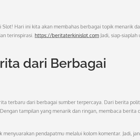
 Slot! Hari ini kita akan membahas berbagai topik menarik d
n terinspirasi.
https://beritaterkinislot.com
Jadi, siap-siaplah
ita dari Berbagai
ta terbaru dari berbagai sumber terpercaya. Dari berita polit
ni. Dengan tampilan yang menarik dan ringan, membaca berita di
k menyuarakan pendapatmu melalui kolom komentar. Jadi, ja