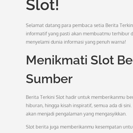
Slot!
Selamat datang para pembaca setia Berita Terkini
informatif yang pasti akan membuatmu terhibur da
menyelami dunia informasi yang penuh warna!
Menikmati Slot Ber
Sumber
Berita Terkini Slot hadir untuk memberikanmu beri
hiburan, hingga kisah inspiratif, semua ada di si
akan menjadi pengalaman yang mengasyikkan.
Slot berita juga memberikanmu kesempatan untu