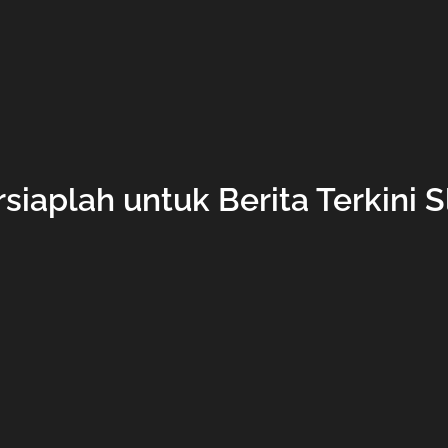
siaplah untuk Berita Terkini S