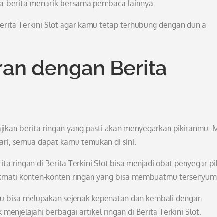
ta-berita menarik bersama pembaca lainnya.
Berita Terkini Slot agar kamu tetap terhubung dengan dunia
ran dengan Berita
nyajikan berita ringan yang pasti akan menyegarkan pikiranmu. 
-hari, semua dapat kamu temukan di sini.
ta ringan di Berita Terkini Slot bisa menjadi obat penyegar pi
ikmati konten-konten ringan yang bisa membuatmu tersenyum
 bisa melupakan sejenak kepenatan dan kembali dengan
menjelajahi berbagai artikel ringan di Berita Terkini Slot.