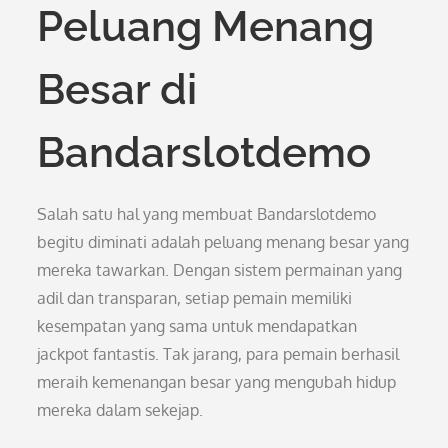
Peluang Menang
Besar di
Bandarslotdemo
Salah satu hal yang membuat Bandarslotdemo
begitu diminati adalah peluang menang besar yang
mereka tawarkan. Dengan sistem permainan yang
adil dan transparan, setiap pemain memiliki
kesempatan yang sama untuk mendapatkan
jackpot fantastis. Tak jarang, para pemain berhasil
meraih kemenangan besar yang mengubah hidup
mereka dalam sekejap.