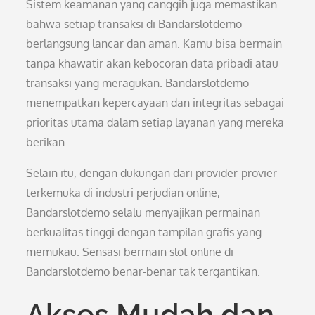
Sistem keamanan yang canggih juga memastikan
bahwa setiap transaksi di Bandarslotdemo
berlangsung lancar dan aman. Kamu bisa bermain
tanpa khawatir akan kebocoran data pribadi atau
transaksi yang meragukan. Bandarslotdemo
menempatkan kepercayaan dan integritas sebagai
prioritas utama dalam setiap layanan yang mereka
berikan.
Selain itu, dengan dukungan dari provider-provier
terkemuka di industri perjudian online,
Bandarslotdemo selalu menyajikan permainan
berkualitas tinggi dengan tampilan grafis yang
memukau. Sensasi bermain slot online di
Bandarslotdemo benar-benar tak tergantikan.
Akses Mudah dan