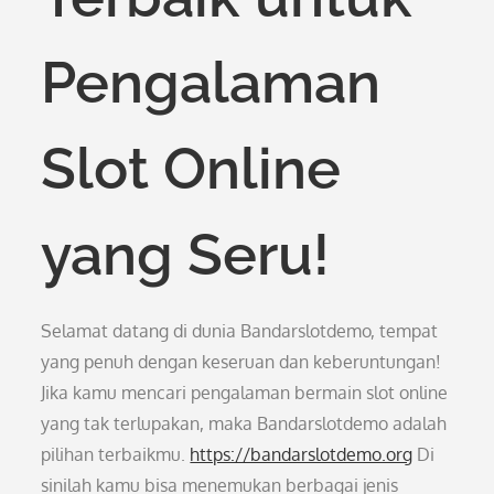
Pengalaman
Slot Online
yang Seru!
Selamat datang di dunia Bandarslotdemo, tempat
yang penuh dengan keseruan dan keberuntungan!
Jika kamu mencari pengalaman bermain slot online
yang tak terlupakan, maka Bandarslotdemo adalah
pilihan terbaikmu.
https://bandarslotdemo.org
Di
sinilah kamu bisa menemukan berbagai jenis