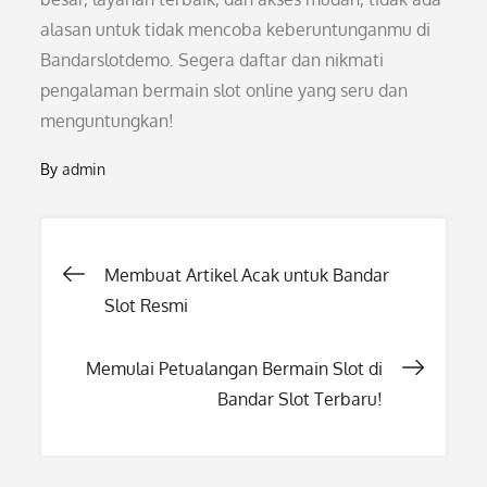
alasan untuk tidak mencoba keberuntunganmu di
Bandarslotdemo. Segera daftar dan nikmati
pengalaman bermain slot online yang seru dan
menguntungkan!
By
admin
Post
Membuat Artikel Acak untuk Bandar
Slot Resmi
navigation
Memulai Petualangan Bermain Slot di
Bandar Slot Terbaru!