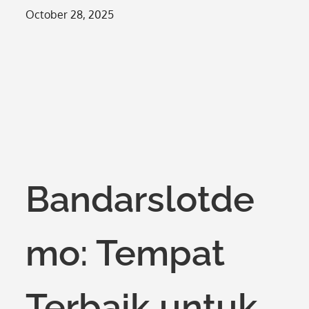
Posted
October 28, 2025
on
Bandarslotde
mo: Tempat
Terbaik untuk